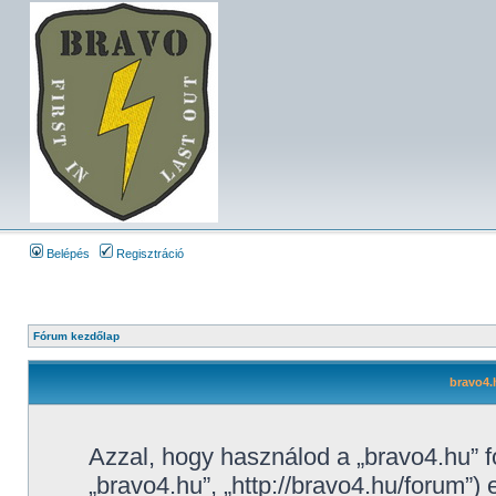
Belépés
Regisztráció
Fórum kezdőlap
bravo4.h
Azzal, hogy használod a „bravo4.hu” f
„bravo4.hu”, „http://bravo4.hu/forum”) 