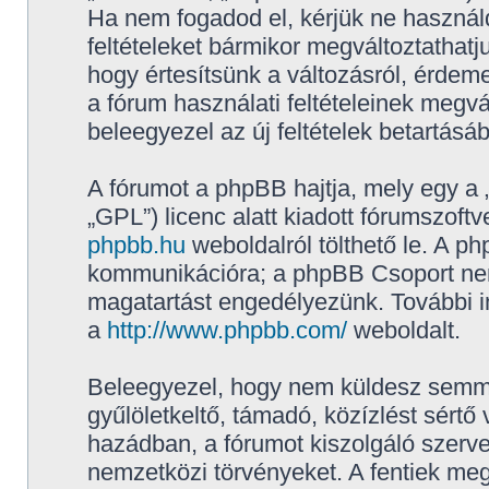
Ha nem fogadod el, kérjük ne használd,
feltételeket bármikor megváltoztathatj
hogy értesítsünk a változásról, érdeme
a fórum használati feltételeinek megvá
beleegyezel az új feltételek betartásá
A fórumot a phpBB hajtja, mely egy a 
„GPL”) licenc alatt kiadott fórumszoftv
phpbb.hu
weboldalról tölthető le. A p
kommunikációra; a phpBB Csoport nem f
magatartást engedélyezünk. További i
a
http://www.phpbb.com/
weboldalt.
Beleegyezel, hogy nem küldesz semmil
gyűlöletkeltő, támadó, közízlést sértő
hazádban, a fórumot kiszolgáló szerv
nemzetközi törvényeket. A fentiek meg