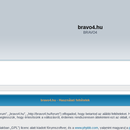
bravo4.hu
BRAVO4
bravo4.hu - Használati feltételek
m”, „bravo4.hu”, „http://bravo4.hu/forum”) elfogadod, hogy betartod az alábbi feltételeket. H
megtesszük, hogy értesítsünk a változásról, érdemes rendszeresen áttekinteni ezt az oldalt, m
iakban „GPL”) licenc alatt kiadott fórumszoftver, és a
www.phpbb.com
, valamint magyarul a