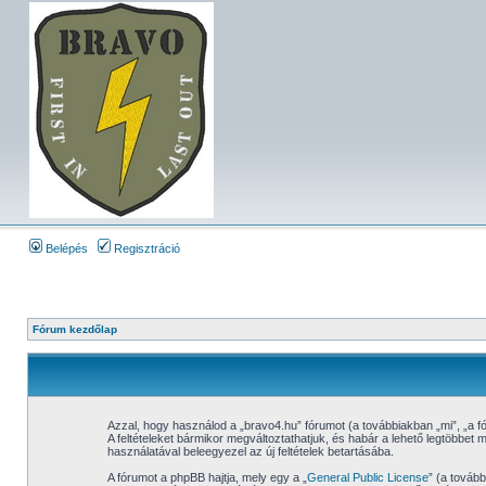
Belépés
Regisztráció
Fórum kezdőlap
Azzal, hogy használod a „bravo4.hu” fórumot (a továbbiakban „mi”, „a fóru
A feltételeket bármikor megváltoztathatjuk, és habár a lehető legtöbbet 
használatával beleegyezel az új feltételek betartásába.
A fórumot a phpBB hajtja, mely egy a „
General Public License
” (a tovább