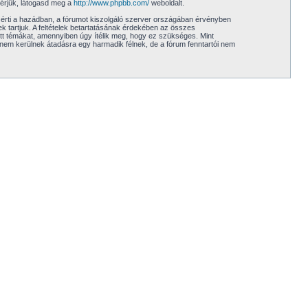
kérjük, látogasd meg a
http://www.phpbb.com/
weboldalt.
sérti a hazádban, a fórumot kiszolgáló szerver országában érvényben
k tartjuk. A feltételek betartatásának érdekében az összes
tott témákat, amennyiben úgy ítélik meg, hogy ez szükséges. Mint
nem kerülnek átadásra egy harmadik félnek, de a fórum fenntartói nem