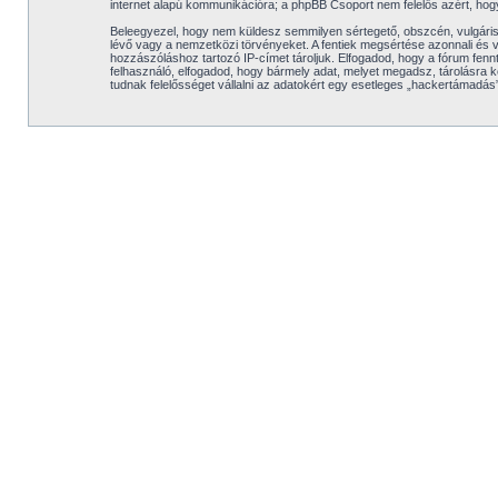
internet alapú kommunikációra; a phpBB Csoport nem felelős azért, hogy
Beleegyezel, hogy nem küldesz semmilyen sértegető, obszcén, vulgáris,
lévő vagy a nemzetközi törvényeket. A fentiek megsértése azonnali és vé
hozzászóláshoz tartozó IP-címet tároljuk. Elfogadod, hogy a fórum fennt
felhasználó, elfogadod, hogy bármely adat, melyet megadsz, tárolásra 
tudnak felelősséget vállalni az adatokért egy esetleges „hackertámadás