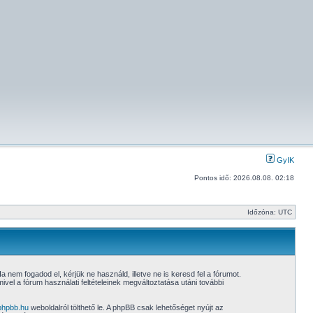
GyIK
Pontos idő: 2026.08.08. 02:18
Időzóna: UTC
a nem fogadod el, kérjük ne használd, illetve ne is keresd fel a fórumot.
ivel a fórum használati feltételeinek megváltoztatása utáni további
phpbb.hu
weboldalról tölthető le. A phpBB csak lehetőséget nyújt az