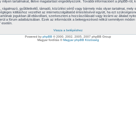
 milyen tartalmakat, illetve magatartást engedélyezünk. További információért a phpBB-ről, 
 rágalmazó, gyűlöletkeltő, támadó, közízlést sértő vagy bármely más olyan tartalmat, mely 
gleges kitiltáshoz vezethet az internetszolgáltatód értesítésével együtt, ha ezt szükségesne
artóinak jogukban áll eltávolítani, szerkeszteni a hozzászólásaid vagy lezárni az általad nyi
kerül a fórum adatbázisában. Ezek az információk a beleegyezésed nélkül semmilyen módon 
” esetén.
Vissza a belépéshez
Powered by
phpBB
© 2000, 2002, 2005, 2007 phpBB Group
Magyar fordítás ©
Magyar phpBB Közösség