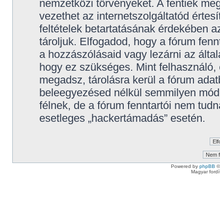
nemzetközi törvényeket. A fentiek meg
vezethet az internetszolgáltatód értes
feltételek betartatásának érdekében 
tároljuk. Elfogadod, hogy a fórum fennt
a hozzászólásaid vagy lezárni az által
hogy ez szükséges. Mint felhasználó,
megadsz, tárolásra kerül a fórum ada
beleegyezésed nélkül semmilyen mód
félnek, de a fórum fenntartói nem tudn
esetleges „hackertámadás” esetén.
Powered by
phpBB
©
Magyar ford