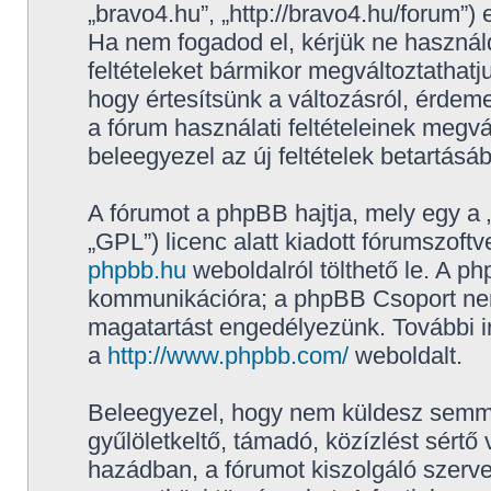
„bravo4.hu”, „http://bravo4.hu/forum”) 
Ha nem fogadod el, kérjük ne használd,
feltételeket bármikor megváltoztathatj
hogy értesítsünk a változásról, érdeme
a fórum használati feltételeinek megvá
beleegyezel az új feltételek betartásá
A fórumot a phpBB hajtja, mely egy a 
„GPL”) licenc alatt kiadott fórumszoftv
phpbb.hu
weboldalról tölthető le. A p
kommunikációra; a phpBB Csoport nem f
magatartást engedélyezünk. További i
a
http://www.phpbb.com/
weboldalt.
Beleegyezel, hogy nem küldesz semmil
gyűlöletkeltő, támadó, közízlést sértő
hazádban, a fórumot kiszolgáló szerv