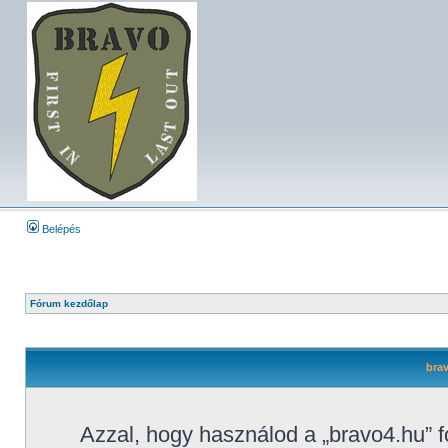
Belépés
Fórum kezdőlap
brav
Azzal, hogy használod a „bravo4.hu” f