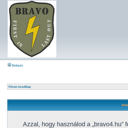
Belépés
Fórum kezdőlap
brav
Azzal, hogy használod a „bravo4.hu” f