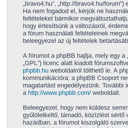
„bravo4.hu”, „http://bravo4.hu/forum”) 
Ha nem fogadod el, kérjük ne használd,
feltételeket bármikor megváltoztathatj
hogy értesítsünk a változásról, érdeme
a fórum használati feltételeinek megvá
beleegyezel az új feltételek betartásá
A fórumot a phpBB hajtja, mely egy a 
„GPL”) licenc alatt kiadott fórumszoftv
phpbb.hu
weboldalról tölthető le. A p
kommunikációra; a phpBB Csoport nem f
magatartást engedélyezünk. További i
a
http://www.phpbb.com/
weboldalt.
Beleegyezel, hogy nem küldesz semmil
gyűlöletkeltő, támadó, közízlést sértő
hazádban, a fórumot kiszolgáló szerv