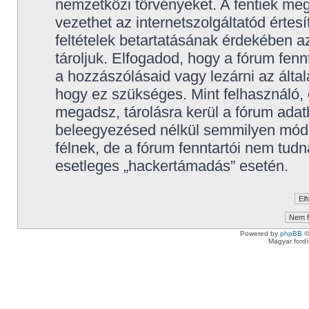
nemzetközi törvényeket. A fentiek meg
vezethet az internetszolgáltatód értes
feltételek betartatásának érdekében 
tároljuk. Elfogadod, hogy a fórum fennt
a hozzászólásaid vagy lezárni az által
hogy ez szükséges. Mint felhasználó,
megadsz, tárolásra kerül a fórum ada
beleegyezésed nélkül semmilyen mód
félnek, de a fórum fenntartói nem tudn
esetleges „hackertámadás” esetén.
Powered by
phpBB
©
Magyar ford