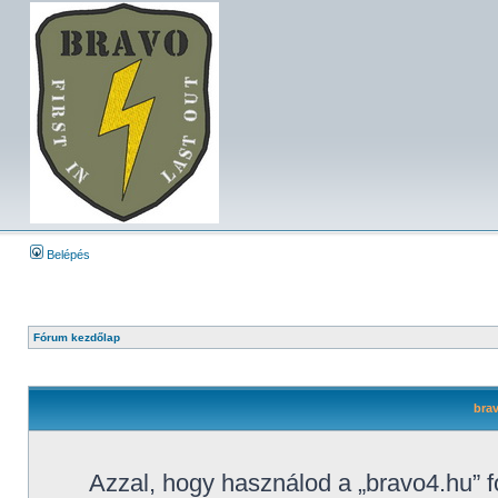
Belépés
Fórum kezdőlap
brav
Azzal, hogy használod a „bravo4.hu” f