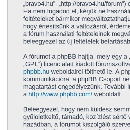
„bravo4.hu”, „http://bravo4.hu/forum”) 
Ha nem fogadod el, kérjük ne használd,
feltételeket bármikor megváltoztathatj
hogy értesítsünk a változásról, érdeme
a fórum használati feltételeinek megvá
beleegyezel az új feltételek betartásá
A fórumot a phpBB hajtja, mely egy a 
„GPL”) licenc alatt kiadott fórumszoftv
phpbb.hu
weboldalról tölthető le. A p
kommunikációra; a phpBB Csoport nem f
magatartást engedélyezünk. További i
a
http://www.phpbb.com/
weboldalt.
Beleegyezel, hogy nem küldesz semmil
gyűlöletkeltő, támadó, közízlést sértő
hazádban, a fórumot kiszolgáló szerv