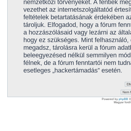
nemzetközi törvényeket. A fentiek meg
vezethet az internetszolgáltatód értes
feltételek betartatásának érdekében 
tároljuk. Elfogadod, hogy a fórum fennt
a hozzászólásaid vagy lezárni az által
hogy ez szükséges. Mint felhasználó,
megadsz, tárolásra kerül a fórum ada
beleegyezésed nélkül semmilyen mód
félnek, de a fórum fenntartói nem tudn
esetleges „hackertámadás” esetén.
Powered by
phpBB
©
Magyar ford