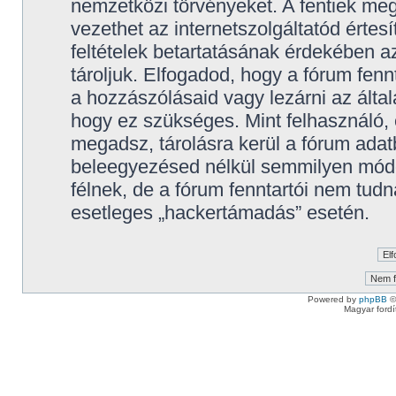
nemzetközi törvényeket. A fentiek meg
vezethet az internetszolgáltatód értes
feltételek betartatásának érdekében 
tároljuk. Elfogadod, hogy a fórum fennt
a hozzászólásaid vagy lezárni az által
hogy ez szükséges. Mint felhasználó,
megadsz, tárolásra kerül a fórum ada
beleegyezésed nélkül semmilyen mód
félnek, de a fórum fenntartói nem tudn
esetleges „hackertámadás” esetén.
Powered by
phpBB
©
Magyar ford