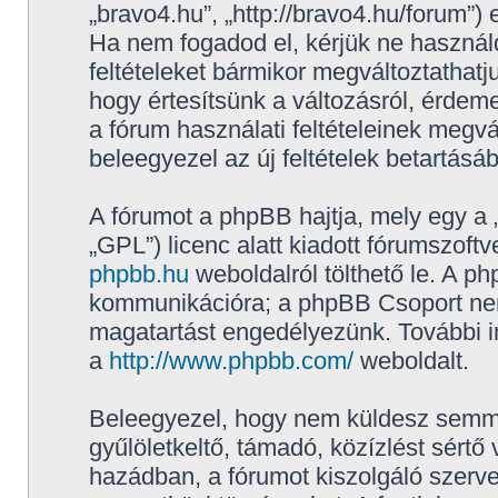
„bravo4.hu”, „http://bravo4.hu/forum”) 
Ha nem fogadod el, kérjük ne használd,
feltételeket bármikor megváltoztathatj
hogy értesítsünk a változásról, érdeme
a fórum használati feltételeinek megvá
beleegyezel az új feltételek betartásá
A fórumot a phpBB hajtja, mely egy a 
„GPL”) licenc alatt kiadott fórumszoftv
phpbb.hu
weboldalról tölthető le. A p
kommunikációra; a phpBB Csoport nem f
magatartást engedélyezünk. További i
a
http://www.phpbb.com/
weboldalt.
Beleegyezel, hogy nem küldesz semmil
gyűlöletkeltő, támadó, közízlést sértő
hazádban, a fórumot kiszolgáló szerv