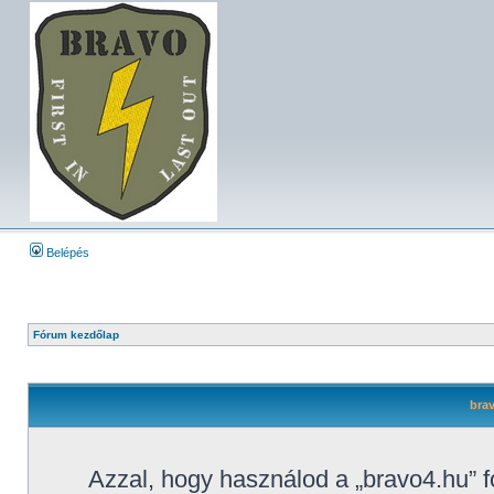
Belépés
Fórum kezdőlap
brav
Azzal, hogy használod a „bravo4.hu” f