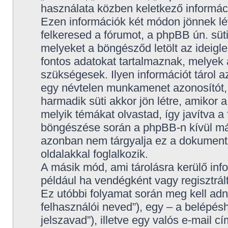
használata közben keletkező informác
Ezen információk két módon jönnek lé
felkeresed a fórumot, a phpBB ún. süt
melyeket a böngésződ letölt az ideigl
fontos adatokat tartalmaznak, melyek 
szükségesek. Ilyen információt tárol az 
egy névtelen munkamenet azonosítót,
harmadik süti akkor jön létre, amikor 
melyik témákat olvastad, így javítva a
böngészése során a phpBB-n kívül más 
azonban nem tárgyalja ez a dokumentu
oldalakkal foglalkozik.
A másik mód, ami tárolásra kerülő inf
például ha vendégként vagy regisztrált
Ez utóbbi folyamat során meg kell ad
felhasználói neved”), egy – a belépés
jelszavad”), illetve egy valós e-mail cí