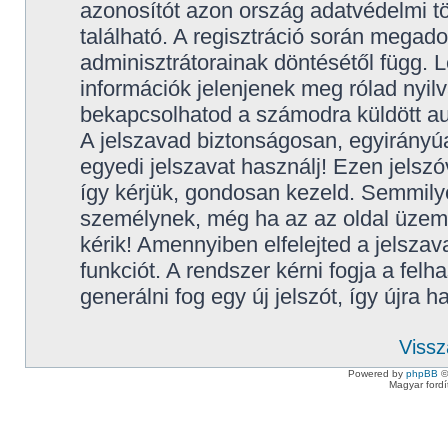
azonosítót azon ország adatvédelmi t
található. A regisztráció során megad
adminisztrátorainak döntésétől függ.
információk jelenjenek meg rólad nyilvá
bekapcsolhatod a számodra küldött au
A jelszavad biztonságosan, egyirányúa
egyedi jelszavat használj! Ezen jelsz
így kérjük, gondosan kezeld. Semmily
személynek, még ha az az oldal üzeme
kérik! Amennyiben elfelejted a jelszav
funkciót. A rendszer kérni fogja a fel
generálni fog egy új jelszót, így újra 
Vissz
Powered by
phpBB
©
Magyar ford