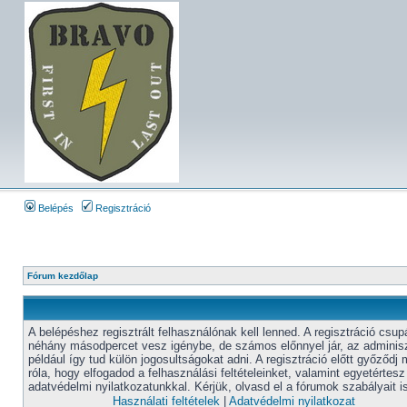
Belépés
Regisztráció
Fórum kezdőlap
A belépéshez regisztrált felhasználónak kell lenned. A regisztráció csup
néhány másodpercet vesz igénybe, de számos előnnyel jár, az adminisz
például így tud külön jogosultságokat adni. A regisztráció előtt győződj
róla, hogy elfogadod a felhasználási feltételeinket, valamint egyetértesz
adatvédelmi nyilatkozatunkkal. Kérjük, olvasd el a fórumok szabályait i
Használati feltételek
|
Adatvédelmi nyilatkozat