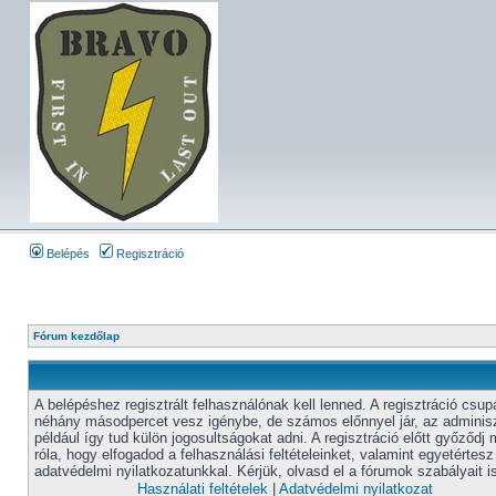
Belépés
Regisztráció
Fórum kezdőlap
A belépéshez regisztrált felhasználónak kell lenned. A regisztráció csup
néhány másodpercet vesz igénybe, de számos előnnyel jár, az adminisz
például így tud külön jogosultságokat adni. A regisztráció előtt győződj
róla, hogy elfogadod a felhasználási feltételeinket, valamint egyetértesz
adatvédelmi nyilatkozatunkkal. Kérjük, olvasd el a fórumok szabályait i
Használati feltételek
|
Adatvédelmi nyilatkozat