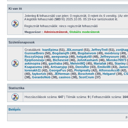
Ki van itt
Jelenleg
6
felhasználó van jelen: 0 regisztrált, 0 rejtett és 6 vendég. (Az el
A legtöbb felhasználó (
583
fő) 2025.10.05. 05:19-kor tartózkodott itt.
Regisztrált felhasználók: nincs regisztrált felhasználó
Magyarázat ::
Adminisztrátorok
,
Globális moderátorok
Születésnaposok
Gratulálunk:
IvanEpima
(51),
JDLeonard
(51),
JeffreyTrell
(51),
zorijha
GunnarBrers
(50),
Bogdanqfh
(49),
Bogdanvom
(49),
mevbrusy
(49),
RozzyUnjug
(48),
awegvamja
(48),
helgakz60
(48),
Jeffreysourn
(48),
Epiphonesqv
(46),
Bichevzed
(46),
JohnKashanh
(46),
Moroko76973
(
avkinopira
(45),
ganfraba
(45),
MelvinWQ
(45),
Mariafak
(45),
Stanley
(
Ksapasvmu
(44),
Artisanypp
(43),
DenisRer
(43),
EmilioWi
(43),
James
lorenakh11
(42),
GeorgeFus
(42),
Prolgrealty
(42),
AlfonsoAcciB
(42),
(40),
faykortzk
(40),
JEHerman
(40),
Boschmeh
(39),
Helgarof
(39),
CS
(38),
GerardoNob
(38),
casinos
(38),
ScotCrum
(37)
Statisztika
Hozzászólások száma:
647
| Témák száma:
9
| Felhasználók száma:
164
Belépés
F