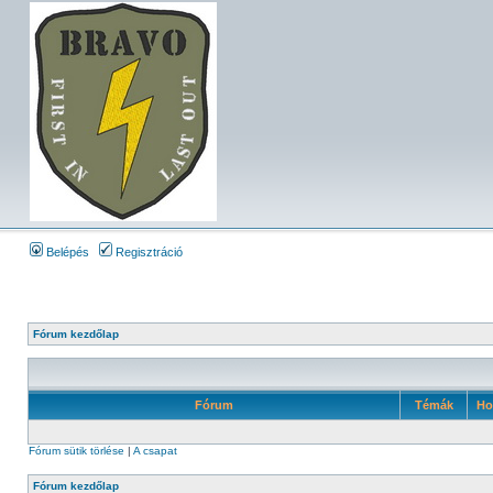
Belépés
Regisztráció
Fórum kezdőlap
Fórum
Témák
Ho
Fórum sütik törlése
|
A csapat
Fórum kezdőlap