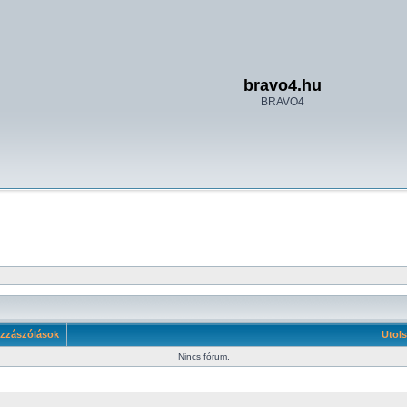
bravo4.hu
BRAVO4
zzászólások
Utols
Nincs fórum.