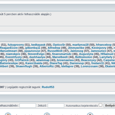
múlt 5 percben aktív felhasználók alapján.)
g
(51),
fubygroorry
(51),
kedkayask
(50),
OpticoSr
(50),
marilynxa18
(50),
hfrancebop
(5
ReaganEcore
(49),
gilbertbq11
(49),
Alfredtep
(49),
Jimmywribe
(49),
Kevinjonry
(49),
Manuelmeart
(48),
ppautoruse
(47),
RussellInilt
(47),
Jaimesog
(47),
Jamesutize
(47),
46),
niamskpro
(46),
StevenEvigo
(46),
finansmartsdc
(46),
Augustyta
(45),
HISamuel
(
45),
Everettfusty
(44),
dashhaulya
(44),
Marvelbeelt
(44),
Bellisimolon
(44),
Larryfarly
(
ginty
(43),
GOPatrick
(43),
adammap
(43),
brownaerwa
(43),
Beaconyxy
(42),
Carpetw
Batteriesdqw
(41),
Karen1baida
(41),
DianeTag
(41),
Darrenvup
(41),
fredarn11
(41),
Ni
Albert
(39),
Shawnflugh
(39),
AlbertoRiz
(39),
Idellapvv
(39),
Lorenzosare
(38),
Ekater
087
| Legújabb regisztrált tagunk:
Rudolf53
elhasználónév:
Jelszó:
Automatikus bejelentkezés