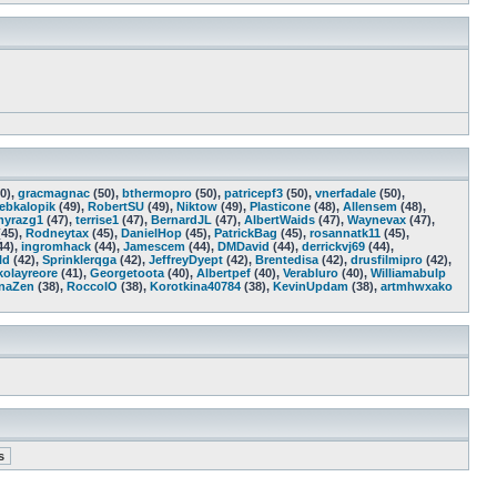
0),
gracmagnac
(50),
bthermopro
(50),
patricepf3
(50),
vnerfadale
(50),
rebkalopik
(49),
RobertSU
(49),
Niktow
(49),
Plasticone
(48),
Allensem
(48),
myrazg1
(47),
terrise1
(47),
BernardJL
(47),
AlbertWaids
(47),
Waynevax
(47),
45),
Rodneytax
(45),
DanielHop
(45),
PatrickBag
(45),
rosannatk11
(45),
44),
ingromhack
(44),
Jamescem
(44),
DMDavid
(44),
derrickvj69
(44),
ld
(42),
Sprinklerqga
(42),
JeffreyDyept
(42),
Brentedisa
(42),
drusfilmipro
(42),
kolayreore
(41),
Georgetoota
(40),
Albertpef
(40),
Verabluro
(40),
Williamabulp
inaZen
(38),
RoccoIO
(38),
Korotkina40784
(38),
KevinUpdam
(38),
artmhwxako