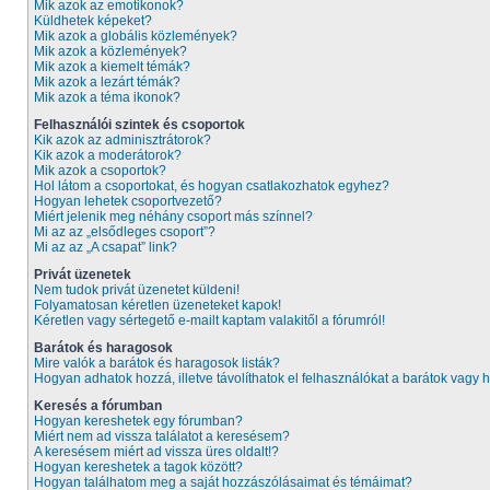
Mik azok az emotikonok?
Küldhetek képeket?
Mik azok a globális közlemények?
Mik azok a közlemények?
Mik azok a kiemelt témák?
Mik azok a lezárt témák?
Mik azok a téma ikonok?
Felhasználói szintek és csoportok
Kik azok az adminisztrátorok?
Kik azok a moderátorok?
Mik azok a csoportok?
Hol látom a csoportokat, és hogyan csatlakozhatok egyhez?
Hogyan lehetek csoportvezető?
Miért jelenik meg néhány csoport más színnel?
Mi az az „elsődleges csoport”?
Mi az az „A csapat” link?
Privát üzenetek
Nem tudok privát üzenetet küldeni!
Folyamatosan kéretlen üzeneteket kapok!
Kéretlen vagy sértegető e-mailt kaptam valakitől a fórumról!
Barátok és haragosok
Mire valók a barátok és haragosok listák?
Hogyan adhatok hozzá, illetve távolíthatok el felhasználókat a barátok vagy h
Keresés a fórumban
Hogyan kereshetek egy fórumban?
Miért nem ad vissza találatot a keresésem?
A keresésem miért ad vissza üres oldalt!?
Hogyan kereshetek a tagok között?
Hogyan találhatom meg a saját hozzászólásaimat és témáimat?