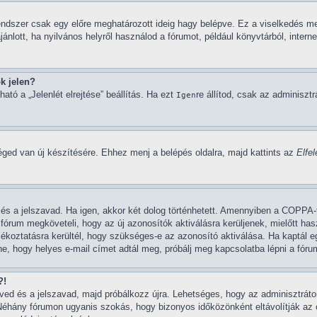
endszer csak egy előre meghatározott ideig hagy belépve. Ez a viselkedés me
ánlott, ha nyilvános helyről használod a fórumot, például könyvtárból, intern
k jelen?
ató a „Jelenlét elrejtése” beállítás. Ha ezt
re állítod, csak az adminisztr
Igen
éged van új készítésére. Ehhez menj a belépés oldalra, majd kattints az
Elfe
d és a jelszavad. Ha igen, akkor két dolog történhetett. Amennyiben a COPP
 fórum megköveteli, hogy az új azonosítók aktiválásra kerüljenek, mielőtt ha
ájékoztatásra kerültél, hogy szükséges-e az azonosító aktiválása. Ha kaptál e
, hogy helyes e-mail címet adtál meg, próbálj meg kapcsolatba lépni a fórum
?!
neved és a jelszavad, majd próbálkozz újra. Lehetséges, hogy az adminisztrátor
Néhány fórumon ugyanis szokás, hogy bizonyos időközönként eltávolítják az 