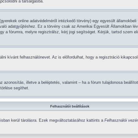
apcsolódni a társalgásba.
gyerekek online adatvédelméről intézkedő törvény) egy egyesült államokbeli 
 való adatgyűjtéshez. Ez a törvény csak az Amerikai Egyesült Államokban 
 a fórumra, melyre regisztrálsz, kérj jogi segítséget. Kérjük, tartsd szem e
álni kívánt felhasználónevet. Az is előfordulhat, hogy a regisztráció kikapcsol
a az azonosítás, illetve a beléptetés, valamint – ha a fórum tulajdonosa beál
törlése segíthet.
Felhasználói beállítások
isban kerül tárolásra. Ezek megváltoztatásához kattints a
Felhasználói vezér