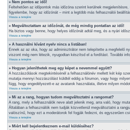
» Nem pontos az idő!
Feltehetően az időpontok más időzóna szerint kerülnek megjelenítésre,
figyelembe, hogy az időzónát – mint a legtöbb más felhasználói beállítá
Vissza a tetejére
» Megváltoztattam az időzónát, de még mindig pontatlan az idő!
Ha biztos vagy benne, hogy helyes időzónát adtál meg, és a nyári időszám
Vissza a tetejére
» A használni kívánt nyelv nincs a listában!
Ennek az az oka, hogy az adminisztrátor nem telepítette a megfelelő n
viszont még nem létezik, nyugodtan készítsd el a fordítást. További info
Vissza a tetejére
» Hogyan jeleníthetek meg egy képet a nevemmel együtt?
A hozzászólások megtekintésénél a felhasználónév mellett két kép szer
mutatja mennyi hozzászólást küldtél eddig a fórumon, vagy hogy milyen
függ, hogy engedélyezett-e az avatarok használata, illetve milyen módot 
Vissza a tetejére
» Mi az a rang, hogyan tudom megváltoztatni a rangomat?
A rang, mely a felhasználók neve alatt jelenik meg, arra való, hogy mu
Általában a felhasználók nem tudják közvetlenül megváltoztatni a rangj
valószínű, hogy ezt a moderátorok fel fogják fedezni, és egyszerűen c
Vissza a tetejére
» Miért kell bejelentkeznem e-mail küldéséhez?