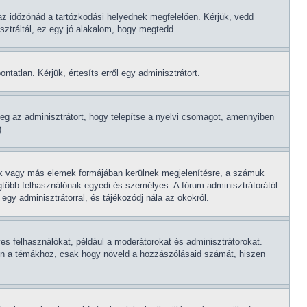
az időzónád a tartózkodási helyednek megfelelően. Kérjük, vedd
sztráltál, ez egy jó alakalom, hogy megtedd.
tatlan. Kérjük, értesíts erről egy adminisztrátort.
eg az adminisztrátort, hogy telepítse a nyelvi csomagot, amennyiben
).
gok vagy más elemek formájában kerülnek megjelenítésre, a számuk
gtöbb felhasználónak egyedi és személyes. A fórum adminisztrátorától
egy adminisztrátorral, és tájékozódj nála az okokról.
es felhasználókat, például a moderátorokat és adminisztrátorokat.
gesen a témákhoz, csak hogy növeld a hozzászólásaid számát, hiszen