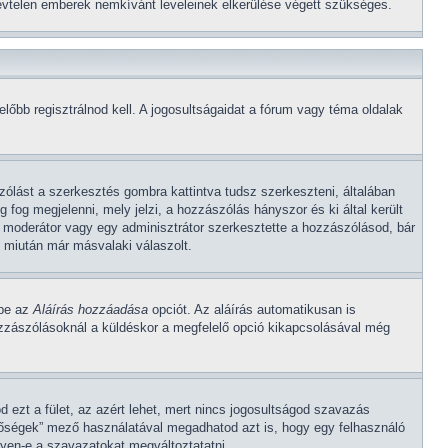
 névtelen emberek nemkívánt leveleinek elkerülése végett szükséges.
őbb regisztrálnod kell. A jogosultságaidat a fórum vagy téma oldalak
ólást a szerkesztés gombra kattintva tudsz szerkeszteni, általában
fog megjelenni, mely jelzi, a hozzászólás hányszor és ki által került
y moderátor vagy egy adminisztrátor szerkesztette a hozzászólásod, bár
 miután már másvalaki válaszolt.
 be az
Aláírás hozzáadása
opciót. Az aláírás automatikusan is
ozzászólásoknál a küldéskor a megfelelő opció kikapcsolásával még
 ezt a fület, az azért lehet, mert nincs jogosultságod szavazás
tőségek” mező használatával megadhatod azt is, hogy egy felhasználó
gyen-e a szavazatokat megváltoztatatni.