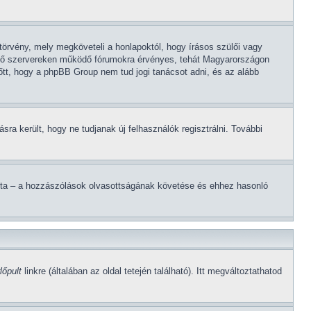
törvény, mely megköveteli a honlapoktól, hogy írásos szülői vagy
lévő szervereken működő fórumokra érvényes, tehát Magyarországon
lőtt, hogy a phpBB Group nem tud jogi tanácsot adni, és az alább
ásra került, hogy ne tudjanak új felhasználók regisztrálni. További
lította – a hozzászólások olvasottságának követése és ehhez hasonló
lőpult
linkre (általában az oldal tetején található). Itt megváltoztathatod