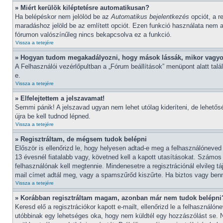
» Miért kerülök kiléptetésre automatikusan?
Ha belépéskor nem jelölöd be az
Automatikus bejelentkezés
opciót, a r
maradáshoz jelöld be az említett opciót. Ezen funkció használata nem aj
fórumon valószínűleg nincs bekapcsolva ez a funkció.
Vissza a tetejére
» Hogyan tudom megakadályozni, hogy mások lássák, mikor vagyo
A Felhasználói vezérlőpultban a „Fórum beállítások” menüpont alatt találh
e.
Vissza a tetejére
» Elfelejtettem a jelszavamat!
Semmi pánik! A jelszavad ugyan nem lehet utólag kideríteni, de lehetős
újra be kell tudnod lépned.
Vissza a tetejére
» Regisztráltam, de mégsem tudok belépni
Először is ellenőrizd le, hogy helyesen adtad-e meg a felhasználóneve
13 évesnél fiatalabb vagy, követned kell a kapott utasításokat. Számos
felhasználónak kell megtennie. Mindenesetre a regisztrációnál elvileg t
mail címet adtál meg, vagy a spamszűrőd kiszűrte. Ha biztos vagy benne
Vissza a tetejére
» Korábban regisztráltam magam, azonban már nem tudok belépni
Keresd elő a regisztrációkor kapott e-mailt, ellenőrizd le a felhasználó
utóbbinak egy lehetséges oka, hogy nem küldtél egy hozzászólást se. 