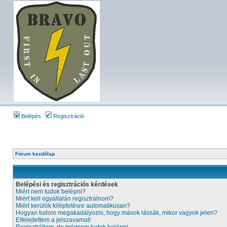
Belépés
Regisztráció
Fórum kezdőlap
Belépési és regisztrációs kérdések
Miért nem tudok belépni?
Miért kell egyáltalán regisztrálnom?
Miért kerülök kiléptetésre automatikusan?
Hogyan tudom megakadályozni, hogy mások lássák, mikor vagyok jelen?
Elfelejtettem a jelszavamat!