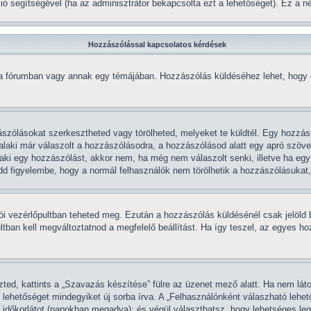
kció segítségével (ha az adminisztrátor bekapcsolta ezt a lehetőséget). Ez a
Hozzászólással kapcsolatos kérdések
 a fórumban vagy annak egy témájában. Hozzászólás küldéséhez lehet, hogy el
zólásokat szerkesztheted vagy törölheted, melyeket te küldtél. Egy hozzász
laki már válaszolt a hozzászólásodra, a hozzászólásod alatt egy apró szöveg 
laki egy hozzászólást, akkor nem, ha még nem válaszolt senki, illetve ha eg
d figyelembe, hogy a normál felhasználók nem törölhetik a hozzászólásukat,
álói vezérlőpultban teheted meg. Ezután a hozzászólás küldésénél csak jelöld
tban kell megváltoztatnod a megfelelő beállítást. Ha így teszel, az egyes h
ed, kattints a „Szavazás készítése” fülre az üzenet mező alatt. Ha nem látod
lehetőséget mindegyiket új sorba írva. A „Felhasználónként válaszható lehe
 időkorlátot (napokban megadva); és végül választhatsz, hogy lehetséges le