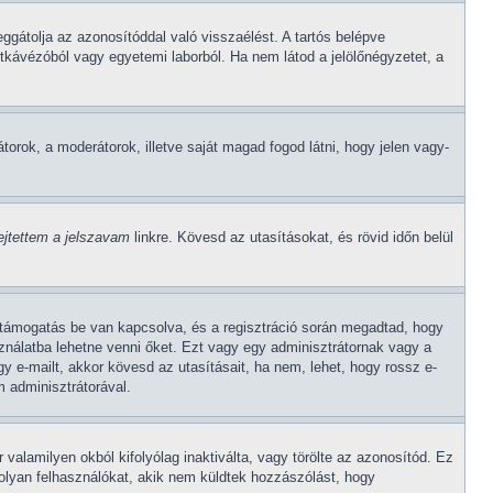
ggátolja az azonosítóddal való visszaélést. A tartós belépve
etkávézóból vagy egyetemi laborból. Ha nem látod a jelölőnégyzetet, a
átorok, a moderátorok, illetve saját magad fogod látni, hogy jelen vagy-
lejtettem a jelszavam
linkre. Kövesd az utasításokat, és rövid időn belül
A-támogatás be van kapcsolva, és a regisztráció során megadtad, hogy
sználatba lehetne venni őket. Ezt vagy egy adminisztrátornak vagy a
gy e-mailt, akkor kövesd az utasításait, ha nem, lehet, hogy rossz e-
 adminisztrátorával.
 valamilyen okból kifolyólag inaktiválta, vagy törölte az azonosítód. Ez
olyan felhasználókat, akik nem küldtek hozzászólást, hogy