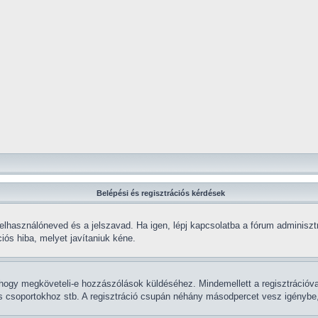
Belépési és regisztrációs kérdések
elhasználóneved és a jelszavad. Ha igen, lépj kapcsolatba a fórum adminisztrá
iós hiba, melyet javítaniuk kéne.
k, hogy megköveteli-e hozzászólások küldéséhez. Mindemellett a regisztrációv
ás csoportokhoz stb. A regisztráció csupán néhány másodpercet vesz igénybe, í