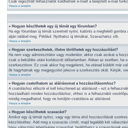
Csak regisztrált felhasználók küldhetnek e-mailt a beépített e-mail fun
Vissza a tetejére
» Hogyan készíthetek egy új témát egy fórumban?
Ha egy fórumban új témát szeretnél nyitni, kattints a megfelelő gombra
alján találod meg. Például: Nyithatsz új témákat, Szavazhatsz stb.
Vissza a tetejére
» Hogyan szerkeszthetek, illetve törölhetek egy hozzászólást?
Ha nem vagy adminisztrátor vagy moderátor, akkor csak azokat a hozzás
csak a beküldés utáni korlátozott időtartamban. Abban az esetben, ha va
szerkesztésre. Ez csak akkor fog megjelenni, ha utánad küldött már va
ők hagyhatnak egy megjegyzést jelezve a szerkesztés okát. Kérjük, ved
Vissza a tetejére
» Hogyan csatolhatom az aláírásomat a hozzászólásomhoz?
A csatoláshoz először el kell készítened az aláírásod – ezt a felhaszn
hozzáadható minden hozzászóláshoz, ehhez is a felhasználói vezérlőpul
mindig megadhatod, hogy ne kerüljön csatolásra az aláírásod.
Vissza a tetejére
» Hogyan készíthetek szavazást?
Amikor egy új témát nyitsz, vagy egy téma első hozzászólását szerkeszt
készítéséhez. Add meg a szavazás címét, majd legalább két választási 
hány választási lehetőségre szavazhat; beállíthatsz a szavazásnak egy