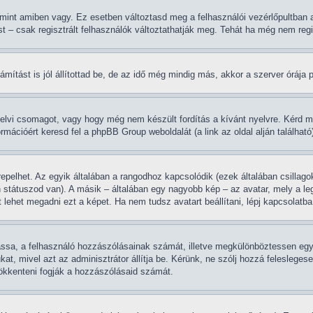
 mint amiben vagy. Ez esetben változtasd meg a felhasználói vezérlőpultban 
st – csak regisztrált felhasználók változtathatják meg. Tehát ha még nem regi
ítást is jól állítottad be, de az idő még mindig más, akkor a szerver órája pon
yelvi csomagot, vagy hogy még nem készült fordítás a kívánt nyelvre. Kérd m
rmációért keresd fel a phpBB Group weboldalát (a link az oldal alján található
epelhet. Az egyik általában a rangodhoz kapcsolódik (ezek általában csilla
 státuszod van). A másik – általában egy nagyobb kép – az avatar, mely a le
lehet megadni ezt a képet. Ha nem tudsz avatart beállítani, lépj kapcsolatba 
tassa, a felhasználó hozzászólásainak számát, illetve megkülönböztessen egy
ukat, mivel azt az adminisztrátor állítja be. Kérünk, ne szólj hozzá felesle
sökkenteni fogják a hozzászólásaid számát.