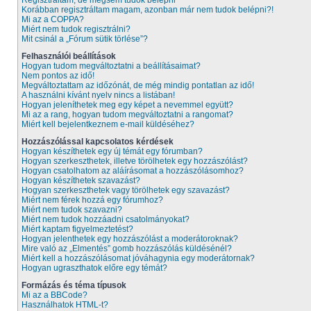
Regisztráltam, de mégsem tudok belépni
Korábban regisztráltam magam, azonban már nem tudok belépni?!
Mi az a COPPA?
Miért nem tudok regisztrálni?
Mit csinál a „Fórum sütik törlése”?
Felhasználói beállítások
Hogyan tudom megváltoztatni a beállításaimat?
Nem pontos az idő!
Megváltoztattam az időzónát, de még mindig pontatlan az idő!
A használni kívánt nyelv nincs a listában!
Hogyan jeleníthetek meg egy képet a nevemmel együtt?
Mi az a rang, hogyan tudom megváltoztatni a rangomat?
Miért kell bejelentkeznem e-mail küldéséhez?
Hozzászólással kapcsolatos kérdések
Hogyan készíthetek egy új témát egy fórumban?
Hogyan szerkeszthetek, illetve törölhetek egy hozzászólást?
Hogyan csatolhatom az aláírásomat a hozzászólásomhoz?
Hogyan készíthetek szavazást?
Hogyan szerkeszthetek vagy törölhetek egy szavazást?
Miért nem férek hozzá egy fórumhoz?
Miért nem tudok szavazni?
Miért nem tudok hozzáadni csatolmányokat?
Miért kaptam figyelmeztetést?
Hogyan jelenthetek egy hozzászólást a moderátoroknak?
Mire való az „Elmentés” gomb hozzászólás küldésénél?
Miért kell a hozzászólásomat jóváhagynia egy moderátornak?
Hogyan ugraszthatok előre egy témát?
Formázás és téma típusok
Mi az a BBCode?
Használhatok HTML-t?