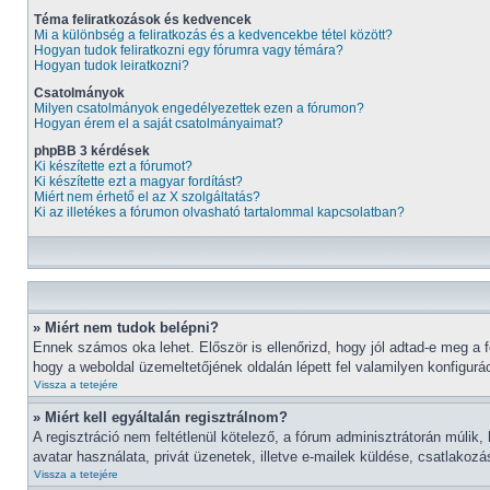
Téma feliratkozások és kedvencek
Mi a különbség a feliratkozás és a kedvencekbe tétel között?
Hogyan tudok feliratkozni egy fórumra vagy témára?
Hogyan tudok leiratkozni?
Csatolmányok
Milyen csatolmányok engedélyezettek ezen a fórumon?
Hogyan érem el a saját csatolmányaimat?
phpBB 3 kérdések
Ki készítette ezt a fórumot?
Ki készítette ezt a magyar fordítást?
Miért nem érhető el az X szolgáltatás?
Ki az illetékes a fórumon olvasható tartalommal kapcsolatban?
» Miért nem tudok belépni?
Ennek számos oka lehet. Először is ellenőrizd, hogy jól adtad-e meg a f
hogy a weboldal üzemeltetőjének oldalán lépett fel valamilyen konfigurác
Vissza a tetejére
» Miért kell egyáltalán regisztrálnom?
A regisztráció nem feltétlenül kötelező, a fórum adminisztrátorán múli
avatar használata, privát üzenetek, illetve e-mailek küldése, csatlakoz
Vissza a tetejére