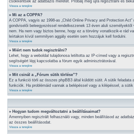
csökkentsék az adatbázis méretét. Próbálj meg újra regisztrálni és bek
Vissza a tetejére
» Mi az a COPPA?
A COPPA, vagyis az 1998-as „Child Online Privacy and Protection Act” (
gondviselői beleegyezéssel rendelkezzenek 13 éven aluli személyektől
nem. Ha nem vagy biztos benne, hogy ez a törvény vonatkozik-e rád vagy
leírtakon kívül semmilyen aggály esetén sem hozzájuk kell fordulni.
Vissza a tetejére
» Miért nem tudok regisztrálni?
Lehet, hogy a weboldal tulajdonosa letiltotta az IP-címed vagy a regisztr
segítségért lépj kapcsolatba a fórum egyik adminisztrátorával.
Vissza a tetejére
» Mit csinál a „Fórum sütik törlése”?
Ez a funkció törli az összes phpBB3 által küldött sütit. A sütik feladat
funkciók. Ha problémáid vannak a belépéssel vagy a kilépéssel, a sütik 
Vissza a tetejére
» Hogyan tudom megváltoztatni a beállításaimat?
Amennyiben regisztrált felhasználó vagy, minden beállításod az adatbáz
az összes beállításodat.
Vissza a tetejére