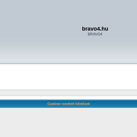
bravo4.hu
BRAVO4
Gyakran ismételt kérdések