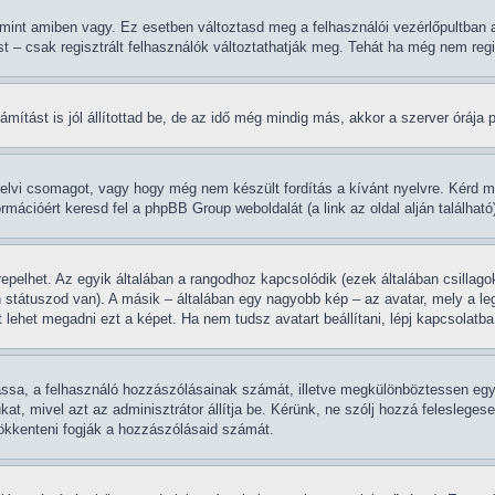
 mint amiben vagy. Ez esetben változtasd meg a felhasználói vezérlőpultban 
st – csak regisztrált felhasználók változtathatják meg. Tehát ha még nem regi
ítást is jól állítottad be, de az idő még mindig más, akkor a szerver órája pon
yelvi csomagot, vagy hogy még nem készült fordítás a kívánt nyelvre. Kérd m
rmációért keresd fel a phpBB Group weboldalát (a link az oldal alján található
epelhet. Az egyik általában a rangodhoz kapcsolódik (ezek általában csilla
 státuszod van). A másik – általában egy nagyobb kép – az avatar, mely a le
lehet megadni ezt a képet. Ha nem tudsz avatart beállítani, lépj kapcsolatba 
tassa, a felhasználó hozzászólásainak számát, illetve megkülönböztessen egy
ukat, mivel azt az adminisztrátor állítja be. Kérünk, ne szólj hozzá felesle
sökkenteni fogják a hozzászólásaid számát.