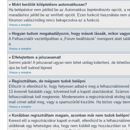
» Miért kerülök kiléptetésre automatikusan?
Ha belépéskor nem jelölöd be az
Automatikus bejelentkezés
opciót, a r
maradáshoz jelöld be az említett opciót. Ezen funkció használata nem aj
fórumon valószínűleg nincs bekapcsolva ez a funkció.
Vissza a tetejére
» Hogyan tudom megakadályozni, hogy mások lássák, mikor vagyo
A Felhasználói vezérlőpultban a „Fórum beállítások” menüpont alatt találh
e.
Vissza a tetejére
» Elfelejtettem a jelszavamat!
Semmi pánik! A jelszavad ugyan nem lehet utólag kideríteni, de lehetős
újra be kell tudnod lépned.
Vissza a tetejére
» Regisztráltam, de mégsem tudok belépni
Először is ellenőrizd le, hogy helyesen adtad-e meg a felhasználóneve
13 évesnél fiatalabb vagy, követned kell a kapott utasításokat. Számos
felhasználónak kell megtennie. Mindenesetre a regisztrációnál elvileg t
mail címet adtál meg, vagy a spamszűrőd kiszűrte. Ha biztos vagy benne
Vissza a tetejére
» Korábban regisztráltam magam, azonban már nem tudok belépni
Keresd elő a regisztrációkor kapott e-mailt, ellenőrizd le a felhasználó
utóbbinak egy lehetséges oka, hogy nem küldtél egy hozzászólást se. 