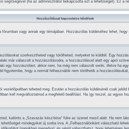
kció segítségével (ha az adminisztrátor bekapcsolta ezt a lehetőséget). Ez a
Hozzászólással kapcsolatos kérdések
 a fórumban vagy annak egy témájában. Hozzászólás küldéséhez lehet, hogy el
zólásokat szerkesztheted vagy törölheted, melyeket te küldtél. Egy hozzász
laki már válaszolt a hozzászólásodra, a hozzászólásod alatt egy apró szöveg 
laki egy hozzászólást, akkor nem, ha még nem válaszolt senki, illetve ha eg
d figyelembe, hogy a normál felhasználók nem törölhetik a hozzászólásukat,
álói vezérlőpultban teheted meg. Ezután a hozzászólás küldésénél csak jelöld
tban kell megváltoztatnod a megfelelő beállítást. Ha így teszel, az egyes h
ed, kattints a „Szavazás készítése” fülre az üzenet mező alatt. Ha nem látod
lehetőséget mindegyiket új sorba írva. A „Felhasználónként válaszható lehe
 időkorlátot (napokban megadva); és végül választhatsz, hogy lehetséges le