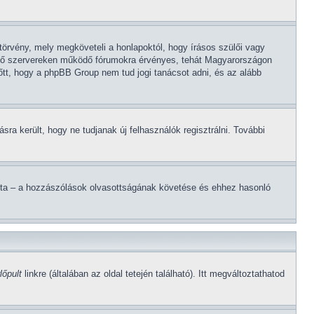
törvény, mely megköveteli a honlapoktól, hogy írásos szülői vagy
lévő szervereken működő fórumokra érvényes, tehát Magyarországon
lőtt, hogy a phpBB Group nem tud jogi tanácsot adni, és az alább
ásra került, hogy ne tudjanak új felhasználók regisztrálni. További
lította – a hozzászólások olvasottságának követése és ehhez hasonló
lőpult
linkre (általában az oldal tetején található). Itt megváltoztathatod