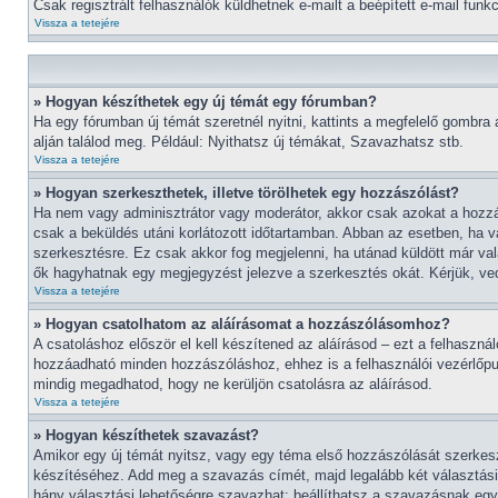
Csak regisztrált felhasználók küldhetnek e-mailt a beépített e-mail fun
Vissza a tetejére
» Hogyan készíthetek egy új témát egy fórumban?
Ha egy fórumban új témát szeretnél nyitni, kattints a megfelelő gombra
alján találod meg. Például: Nyithatsz új témákat, Szavazhatsz stb.
Vissza a tetejére
» Hogyan szerkeszthetek, illetve törölhetek egy hozzászólást?
Ha nem vagy adminisztrátor vagy moderátor, akkor csak azokat a hozzás
csak a beküldés utáni korlátozott időtartamban. Abban az esetben, ha va
szerkesztésre. Ez csak akkor fog megjelenni, ha utánad küldött már va
ők hagyhatnak egy megjegyzést jelezve a szerkesztés okát. Kérjük, ved
Vissza a tetejére
» Hogyan csatolhatom az aláírásomat a hozzászólásomhoz?
A csatoláshoz először el kell készítened az aláírásod – ezt a felhaszn
hozzáadható minden hozzászóláshoz, ehhez is a felhasználói vezérlőpul
mindig megadhatod, hogy ne kerüljön csatolásra az aláírásod.
Vissza a tetejére
» Hogyan készíthetek szavazást?
Amikor egy új témát nyitsz, vagy egy téma első hozzászólását szerkeszt
készítéséhez. Add meg a szavazás címét, majd legalább két választási 
hány választási lehetőségre szavazhat; beállíthatsz a szavazásnak egy