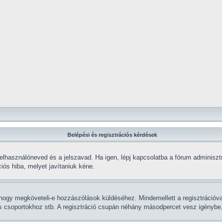
Belépési és regisztrációs kérdések
elhasználóneved és a jelszavad. Ha igen, lépj kapcsolatba a fórum adminisztrá
iós hiba, melyet javítaniuk kéne.
k, hogy megköveteli-e hozzászólások küldéséhez. Mindemellett a regisztrációv
ás csoportokhoz stb. A regisztráció csupán néhány másodpercet vesz igénybe, í