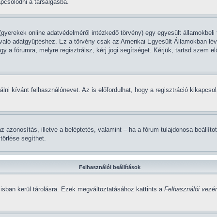
apcsolódni a társalgásba.
gyerekek online adatvédelméről intézkedő törvény) egy egyesült államokbeli 
 való adatgyűjtéshez. Ez a törvény csak az Amerikai Egyesült Államokban 
 a fórumra, melyre regisztrálsz, kérj jogi segítséget. Kérjük, tartsd szem e
álni kívánt felhasználónevet. Az is előfordulhat, hogy a regisztráció kikapcsol
a az azonosítás, illetve a beléptetés, valamint – ha a fórum tulajdonosa beál
törlése segíthet.
Felhasználói beállítások
isban kerül tárolásra. Ezek megváltoztatásához kattints a
Felhasználói vezér