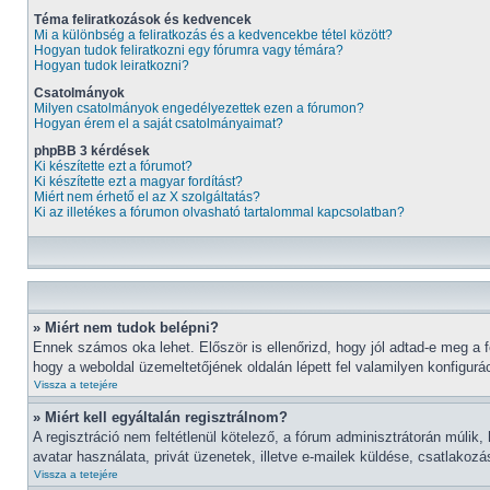
Téma feliratkozások és kedvencek
Mi a különbség a feliratkozás és a kedvencekbe tétel között?
Hogyan tudok feliratkozni egy fórumra vagy témára?
Hogyan tudok leiratkozni?
Csatolmányok
Milyen csatolmányok engedélyezettek ezen a fórumon?
Hogyan érem el a saját csatolmányaimat?
phpBB 3 kérdések
Ki készítette ezt a fórumot?
Ki készítette ezt a magyar fordítást?
Miért nem érhető el az X szolgáltatás?
Ki az illetékes a fórumon olvasható tartalommal kapcsolatban?
» Miért nem tudok belépni?
Ennek számos oka lehet. Először is ellenőrizd, hogy jól adtad-e meg a f
hogy a weboldal üzemeltetőjének oldalán lépett fel valamilyen konfigurác
Vissza a tetejére
» Miért kell egyáltalán regisztrálnom?
A regisztráció nem feltétlenül kötelező, a fórum adminisztrátorán múli
avatar használata, privát üzenetek, illetve e-mailek küldése, csatlakoz
Vissza a tetejére