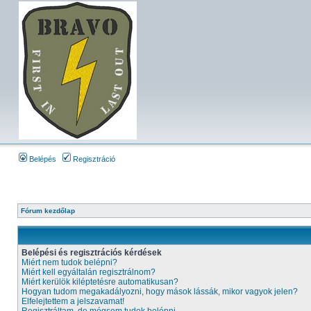
Belépés
Regisztráció
Fórum kezdőlap
Belépési és regisztrációs kérdések
Miért nem tudok belépni?
Miért kell egyáltalán regisztrálnom?
Miért kerülök kiléptetésre automatikusan?
Hogyan tudom megakadályozni, hogy mások lássák, mikor vagyok jelen?
Elfelejtettem a jelszavamat!