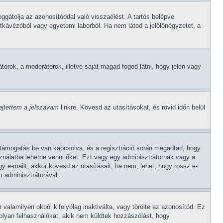
ggátolja az azonosítóddal való visszaélést. A tartós belépve
etkávézóból vagy egyetemi laborból. Ha nem látod a jelölőnégyzetet, a
átorok, a moderátorok, illetve saját magad fogod látni, hogy jelen vagy-
lejtettem a jelszavam
linkre. Kövesd az utasításokat, és rövid időn belül
A-támogatás be van kapcsolva, és a regisztráció során megadtad, hogy
sználatba lehetne venni őket. Ezt vagy egy adminisztrátornak vagy a
gy e-mailt, akkor kövesd az utasításait, ha nem, lehet, hogy rossz e-
 adminisztrátorával.
 valamilyen okból kifolyólag inaktiválta, vagy törölte az azonosítód. Ez
olyan felhasználókat, akik nem küldtek hozzászólást, hogy