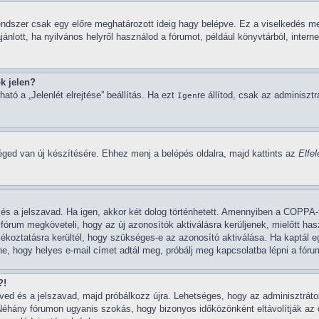
endszer csak egy előre meghatározott ideig hagy belépve. Ez a viselkedés me
ánlott, ha nyilvános helyről használod a fórumot, például könyvtárból, intern
k jelen?
ató a „Jelenlét elrejtése” beállítás. Ha ezt
re állítod, csak az adminisztr
Igen
éged van új készítésére. Ehhez menj a belépés oldalra, majd kattints az
Elfe
d és a jelszavad. Ha igen, akkor két dolog történhetett. Amennyiben a COPP
 fórum megköveteli, hogy az új azonosítók aktiválásra kerüljenek, mielőtt ha
ájékoztatásra kerültél, hogy szükséges-e az azonosító aktiválása. Ha kaptál e
, hogy helyes e-mail címet adtál meg, próbálj meg kapcsolatba lépni a fórum
?!
neved és a jelszavad, majd próbálkozz újra. Lehetséges, hogy az adminisztrátor
Néhány fórumon ugyanis szokás, hogy bizonyos időközönként eltávolítják az 