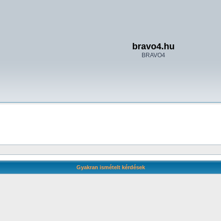
bravo4.hu
BRAVO4
Gyakran ismételt kérdések