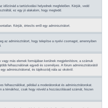
az időzónád a tartózkodási helyednek megfelelően. Kérjük, vedd
sztráltál, ez egy jó alakalom, hogy megtedd.
tatlan. Kérjük, értesíts erről egy adminisztrátort.
eg az adminisztrátort, hogy telepítse a nyelvi csomagot, amennyiben
).
gok vagy más elemek formájában kerülnek megjelenítésre, a számuk
gtöbb felhasználónak egyedi és személyes. A fórum adminisztrátorától
egy adminisztrátorral, és tájékozódj nála az okokról.
es felhasználókat, például a moderátorokat és adminisztrátorokat.
gesen a témákhoz, csak hogy növeld a hozzászólásaid számát, hiszen