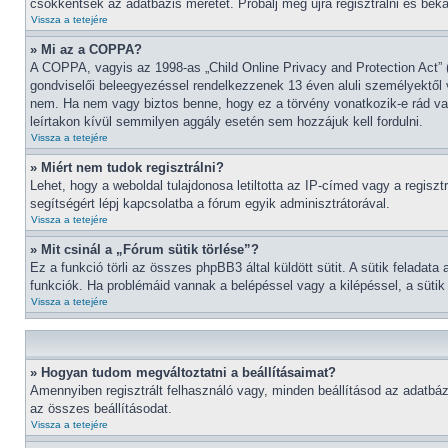
csökkentsék az adatbázis méretét. Próbálj meg újra regisztrálni és bek
Vissza a tetejére
» Mi az a COPPA?
A COPPA, vagyis az 1998-as „Child Online Privacy and Protection Act” (
gondviselői beleegyezéssel rendelkezzenek 13 éven aluli személyektől
nem. Ha nem vagy biztos benne, hogy ez a törvény vonatkozik-e rád vagy
leírtakon kívül semmilyen aggály esetén sem hozzájuk kell fordulni.
Vissza a tetejére
» Miért nem tudok regisztrálni?
Lehet, hogy a weboldal tulajdonosa letiltotta az IP-címed vagy a regisztr
segítségért lépj kapcsolatba a fórum egyik adminisztrátorával.
Vissza a tetejére
» Mit csinál a „Fórum sütik törlése”?
Ez a funkció törli az összes phpBB3 által küldött sütit. A sütik feladat
funkciók. Ha problémáid vannak a belépéssel vagy a kilépéssel, a sütik 
Vissza a tetejére
» Hogyan tudom megváltoztatni a beállításaimat?
Amennyiben regisztrált felhasználó vagy, minden beállításod az adatbáz
az összes beállításodat.
Vissza a tetejére