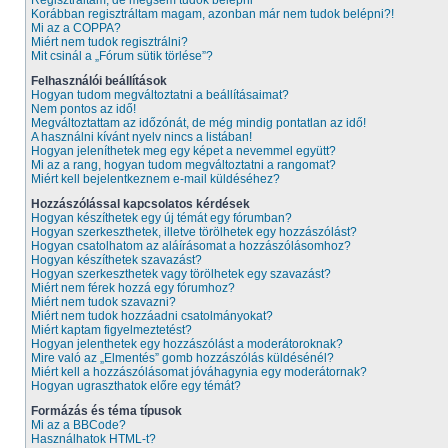
Regisztráltam, de mégsem tudok belépni
Korábban regisztráltam magam, azonban már nem tudok belépni?!
Mi az a COPPA?
Miért nem tudok regisztrálni?
Mit csinál a „Fórum sütik törlése”?
Felhasználói beállítások
Hogyan tudom megváltoztatni a beállításaimat?
Nem pontos az idő!
Megváltoztattam az időzónát, de még mindig pontatlan az idő!
A használni kívánt nyelv nincs a listában!
Hogyan jeleníthetek meg egy képet a nevemmel együtt?
Mi az a rang, hogyan tudom megváltoztatni a rangomat?
Miért kell bejelentkeznem e-mail küldéséhez?
Hozzászólással kapcsolatos kérdések
Hogyan készíthetek egy új témát egy fórumban?
Hogyan szerkeszthetek, illetve törölhetek egy hozzászólást?
Hogyan csatolhatom az aláírásomat a hozzászólásomhoz?
Hogyan készíthetek szavazást?
Hogyan szerkeszthetek vagy törölhetek egy szavazást?
Miért nem férek hozzá egy fórumhoz?
Miért nem tudok szavazni?
Miért nem tudok hozzáadni csatolmányokat?
Miért kaptam figyelmeztetést?
Hogyan jelenthetek egy hozzászólást a moderátoroknak?
Mire való az „Elmentés” gomb hozzászólás küldésénél?
Miért kell a hozzászólásomat jóváhagynia egy moderátornak?
Hogyan ugraszthatok előre egy témát?
Formázás és téma típusok
Mi az a BBCode?
Használhatok HTML-t?