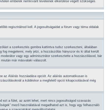
 névtelen emberek nemkívánt leveleinek elkerülése végett szükséges.
őbb regisztrálnod kell. A jogosultságaidat a fórum vagy téma oldalak
ólást a szerkesztés gombra kattintva tudsz szerkeszteni, általában
fog megjelenni, mely jelzi, a hozzászólás hányszor és ki által került
y moderátor vagy egy adminisztrátor szerkesztette a hozzászólásod, bár
 miután már másvalaki válaszolt.
 be az
Aláírás hozzáadása
opciót. Az aláírás automatikusan is
ozzászólásoknál a küldéskor a megfelelő opció kikapcsolásával még
 ezt a fület, az azért lehet, mert nincs jogosultságod szavazás
tőségek” mező használatával megadhatod azt is, hogy egy felhasználó
gyen-e a szavazatokat megváltoztatatni.