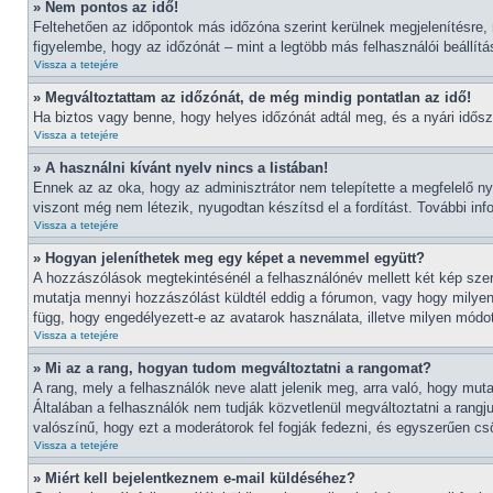
» Nem pontos az idő!
Feltehetően az időpontok más időzóna szerint kerülnek megjelenítésre,
figyelembe, hogy az időzónát – mint a legtöbb más felhasználói beállítá
Vissza a tetejére
» Megváltoztattam az időzónát, de még mindig pontatlan az idő!
Ha biztos vagy benne, hogy helyes időzónát adtál meg, és a nyári időszám
Vissza a tetejére
» A használni kívánt nyelv nincs a listában!
Ennek az az oka, hogy az adminisztrátor nem telepítette a megfelelő n
viszont még nem létezik, nyugodtan készítsd el a fordítást. További info
Vissza a tetejére
» Hogyan jeleníthetek meg egy képet a nevemmel együtt?
A hozzászólások megtekintésénél a felhasználónév mellett két kép szer
mutatja mennyi hozzászólást küldtél eddig a fórumon, vagy hogy milyen
függ, hogy engedélyezett-e az avatarok használata, illetve milyen módot 
Vissza a tetejére
» Mi az a rang, hogyan tudom megváltoztatni a rangomat?
A rang, mely a felhasználók neve alatt jelenik meg, arra való, hogy mu
Általában a felhasználók nem tudják közvetlenül megváltoztatni a rangj
valószínű, hogy ezt a moderátorok fel fogják fedezni, és egyszerűen c
Vissza a tetejére
» Miért kell bejelentkeznem e-mail küldéséhez?