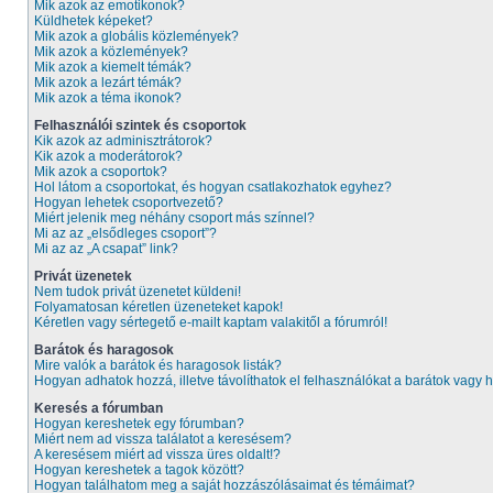
Mik azok az emotikonok?
Küldhetek képeket?
Mik azok a globális közlemények?
Mik azok a közlemények?
Mik azok a kiemelt témák?
Mik azok a lezárt témák?
Mik azok a téma ikonok?
Felhasználói szintek és csoportok
Kik azok az adminisztrátorok?
Kik azok a moderátorok?
Mik azok a csoportok?
Hol látom a csoportokat, és hogyan csatlakozhatok egyhez?
Hogyan lehetek csoportvezető?
Miért jelenik meg néhány csoport más színnel?
Mi az az „elsődleges csoport”?
Mi az az „A csapat” link?
Privát üzenetek
Nem tudok privát üzenetet küldeni!
Folyamatosan kéretlen üzeneteket kapok!
Kéretlen vagy sértegető e-mailt kaptam valakitől a fórumról!
Barátok és haragosok
Mire valók a barátok és haragosok listák?
Hogyan adhatok hozzá, illetve távolíthatok el felhasználókat a barátok vagy h
Keresés a fórumban
Hogyan kereshetek egy fórumban?
Miért nem ad vissza találatot a keresésem?
A keresésem miért ad vissza üres oldalt!?
Hogyan kereshetek a tagok között?
Hogyan találhatom meg a saját hozzászólásaimat és témáimat?