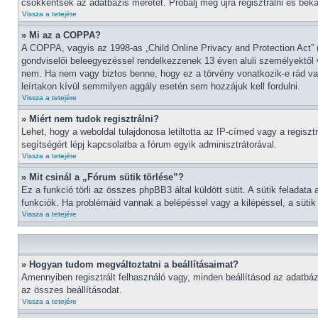
csökkentsék az adatbázis méretét. Próbálj meg újra regisztrálni és bek
Vissza a tetejére
» Mi az a COPPA?
A COPPA, vagyis az 1998-as „Child Online Privacy and Protection Act” (
gondviselői beleegyezéssel rendelkezzenek 13 éven aluli személyektől
nem. Ha nem vagy biztos benne, hogy ez a törvény vonatkozik-e rád vagy
leírtakon kívül semmilyen aggály esetén sem hozzájuk kell fordulni.
Vissza a tetejére
» Miért nem tudok regisztrálni?
Lehet, hogy a weboldal tulajdonosa letiltotta az IP-címed vagy a regisztr
segítségért lépj kapcsolatba a fórum egyik adminisztrátorával.
Vissza a tetejére
» Mit csinál a „Fórum sütik törlése”?
Ez a funkció törli az összes phpBB3 által küldött sütit. A sütik feladat
funkciók. Ha problémáid vannak a belépéssel vagy a kilépéssel, a sütik 
Vissza a tetejére
» Hogyan tudom megváltoztatni a beállításaimat?
Amennyiben regisztrált felhasználó vagy, minden beállításod az adatbáz
az összes beállításodat.
Vissza a tetejére