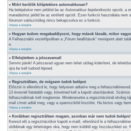
» Miért kerülök kiléptetésre automatikusan?
Ha belépéskor nem jelölöd be az
Automatikus bejelentkezés
opciót, a r
maradáshoz jelöld be az említett opciót. Ezen funkció használata nem aj
fórumon valószínűleg nincs bekapcsolva ez a funkció.
Vissza a tetejére
» Hogyan tudom megakadályozni, hogy mások lássák, mikor vagyo
A Felhasználói vezérlőpultban a „Fórum beállítások” menüpont alatt találh
e.
Vissza a tetejére
» Elfelejtettem a jelszavamat!
Semmi pánik! A jelszavad ugyan nem lehet utólag kideríteni, de lehetős
újra be kell tudnod lépned.
Vissza a tetejére
» Regisztráltam, de mégsem tudok belépni
Először is ellenőrizd le, hogy helyesen adtad-e meg a felhasználóneve
13 évesnél fiatalabb vagy, követned kell a kapott utasításokat. Számos
felhasználónak kell megtennie. Mindenesetre a regisztrációnál elvileg t
mail címet adtál meg, vagy a spamszűrőd kiszűrte. Ha biztos vagy benne
Vissza a tetejére
» Korábban regisztráltam magam, azonban már nem tudok belépni
Keresd elő a regisztrációkor kapott e-mailt, ellenőrizd le a felhasználó
utóbbinak egy lehetséges oka, hogy nem küldtél egy hozzászólást se. 