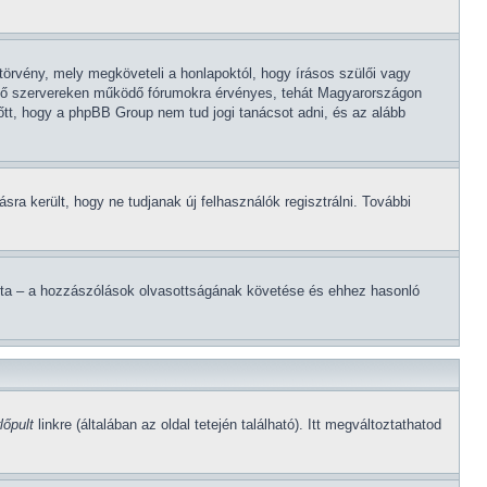
törvény, mely megköveteli a honlapoktól, hogy írásos szülői vagy
lévő szervereken működő fórumokra érvényes, tehát Magyarországon
lőtt, hogy a phpBB Group nem tud jogi tanácsot adni, és az alább
ásra került, hogy ne tudjanak új felhasználók regisztrálni. További
lította – a hozzászólások olvasottságának követése és ehhez hasonló
lőpult
linkre (általában az oldal tetején található). Itt megváltoztathatod