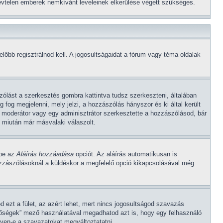
 névtelen emberek nemkívánt leveleinek elkerülése végett szükséges.
őbb regisztrálnod kell. A jogosultságaidat a fórum vagy téma oldalak
ólást a szerkesztés gombra kattintva tudsz szerkeszteni, általában
fog megjelenni, mely jelzi, a hozzászólás hányszor és ki által került
y moderátor vagy egy adminisztrátor szerkesztette a hozzászólásod, bár
 miután már másvalaki válaszolt.
 be az
Aláírás hozzáadása
opciót. Az aláírás automatikusan is
ozzászólásoknál a küldéskor a megfelelő opció kikapcsolásával még
 ezt a fület, az azért lehet, mert nincs jogosultságod szavazás
tőségek” mező használatával megadhatod azt is, hogy egy felhasználó
gyen-e a szavazatokat megváltoztatatni.