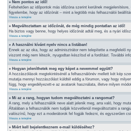
» Nem pontos az idő!
Feltehetően az időpontok más időzóna szerint kerülnek megjelenítésre,
figyelembe, hogy az időzónát – mint a legtöbb más felhasználói beállítá
Vissza a tetejére
» Megváltoztattam az időzónát, de még mindig pontatlan az idő!
Ha biztos vagy benne, hogy helyes időzónát adtál meg, és a nyári időszám
Vissza a tetejére
» A használni kívánt nyelv nincs a listában!
Ennek az az oka, hogy az adminisztrátor nem telepítette a megfelelő n
viszont még nem létezik, nyugodtan készítsd el a fordítást. További info
Vissza a tetejére
» Hogyan jeleníthetek meg egy képet a nevemmel együtt?
A hozzászólások megtekintésénél a felhasználónév mellett két kép szer
mutatja mennyi hozzászólást küldtél eddig a fórumon, vagy hogy milyen
függ, hogy engedélyezett-e az avatarok használata, illetve milyen módot 
Vissza a tetejére
» Mi az a rang, hogyan tudom megváltoztatni a rangomat?
A rang, mely a felhasználók neve alatt jelenik meg, arra való, hogy mu
Általában a felhasználók nem tudják közvetlenül megváltoztatni a rangj
valószínű, hogy ezt a moderátorok fel fogják fedezni, és egyszerűen c
Vissza a tetejére
» Miért kell bejelentkeznem e-mail küldéséhez?