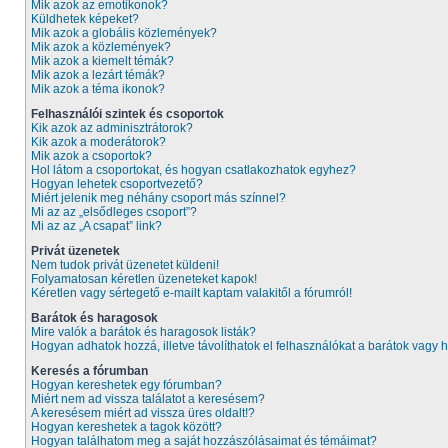
Mik azok az emotikonok?
Küldhetek képeket?
Mik azok a globális közlemények?
Mik azok a közlemények?
Mik azok a kiemelt témák?
Mik azok a lezárt témák?
Mik azok a téma ikonok?
Felhasználói szintek és csoportok
Kik azok az adminisztrátorok?
Kik azok a moderátorok?
Mik azok a csoportok?
Hol látom a csoportokat, és hogyan csatlakozhatok egyhez?
Hogyan lehetek csoportvezető?
Miért jelenik meg néhány csoport más színnel?
Mi az az „elsődleges csoport”?
Mi az az „A csapat” link?
Privát üzenetek
Nem tudok privát üzenetet küldeni!
Folyamatosan kéretlen üzeneteket kapok!
Kéretlen vagy sértegető e-mailt kaptam valakitől a fórumról!
Barátok és haragosok
Mire valók a barátok és haragosok listák?
Hogyan adhatok hozzá, illetve távolíthatok el felhasználókat a barátok vagy h
Keresés a fórumban
Hogyan kereshetek egy fórumban?
Miért nem ad vissza találatot a keresésem?
A keresésem miért ad vissza üres oldalt!?
Hogyan kereshetek a tagok között?
Hogyan találhatom meg a saját hozzászólásaimat és témáimat?