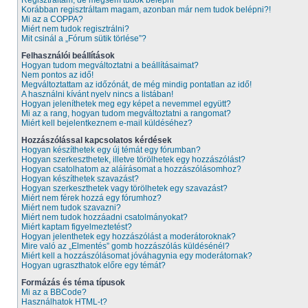
Regisztráltam, de mégsem tudok belépni
Korábban regisztráltam magam, azonban már nem tudok belépni?!
Mi az a COPPA?
Miért nem tudok regisztrálni?
Mit csinál a „Fórum sütik törlése”?
Felhasználói beállítások
Hogyan tudom megváltoztatni a beállításaimat?
Nem pontos az idő!
Megváltoztattam az időzónát, de még mindig pontatlan az idő!
A használni kívánt nyelv nincs a listában!
Hogyan jeleníthetek meg egy képet a nevemmel együtt?
Mi az a rang, hogyan tudom megváltoztatni a rangomat?
Miért kell bejelentkeznem e-mail küldéséhez?
Hozzászólással kapcsolatos kérdések
Hogyan készíthetek egy új témát egy fórumban?
Hogyan szerkeszthetek, illetve törölhetek egy hozzászólást?
Hogyan csatolhatom az aláírásomat a hozzászólásomhoz?
Hogyan készíthetek szavazást?
Hogyan szerkeszthetek vagy törölhetek egy szavazást?
Miért nem férek hozzá egy fórumhoz?
Miért nem tudok szavazni?
Miért nem tudok hozzáadni csatolmányokat?
Miért kaptam figyelmeztetést?
Hogyan jelenthetek egy hozzászólást a moderátoroknak?
Mire való az „Elmentés” gomb hozzászólás küldésénél?
Miért kell a hozzászólásomat jóváhagynia egy moderátornak?
Hogyan ugraszthatok előre egy témát?
Formázás és téma típusok
Mi az a BBCode?
Használhatok HTML-t?