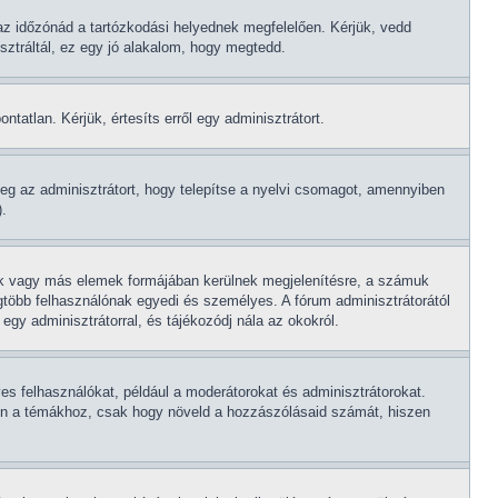
az időzónád a tartózkodási helyednek megfelelően. Kérjük, vedd
sztráltál, ez egy jó alakalom, hogy megtedd.
tatlan. Kérjük, értesíts erről egy adminisztrátort.
eg az adminisztrátort, hogy telepítse a nyelvi csomagot, amennyiben
).
gok vagy más elemek formájában kerülnek megjelenítésre, a számuk
gtöbb felhasználónak egyedi és személyes. A fórum adminisztrátorától
egy adminisztrátorral, és tájékozódj nála az okokról.
es felhasználókat, például a moderátorokat és adminisztrátorokat.
gesen a témákhoz, csak hogy növeld a hozzászólásaid számát, hiszen