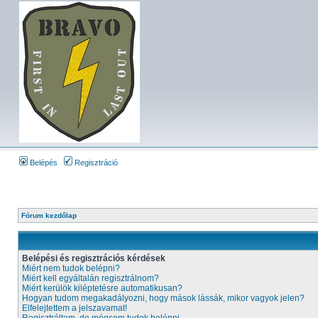
Belépés
Regisztráció
Fórum kezdőlap
Belépési és regisztrációs kérdések
Miért nem tudok belépni?
Miért kell egyáltalán regisztrálnom?
Miért kerülök kiléptetésre automatikusan?
Hogyan tudom megakadályozni, hogy mások lássák, mikor vagyok jelen?
Elfelejtettem a jelszavamat!