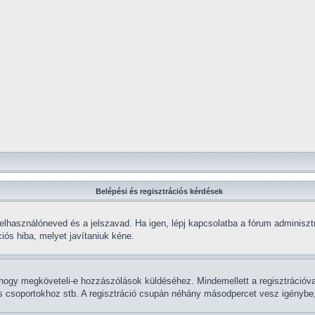
Belépési és regisztrációs kérdések
elhasználóneved és a jelszavad. Ha igen, lépj kapcsolatba a fórum adminisztrá
iós hiba, melyet javítaniuk kéne.
k, hogy megköveteli-e hozzászólások küldéséhez. Mindemellett a regisztrációv
ás csoportokhoz stb. A regisztráció csupán néhány másodpercet vesz igénybe, í