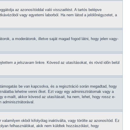
ggátolja az azonosítóddal való visszaélést. A tartós belépve
etkávézóból vagy egyetemi laborból. Ha nem látod a jelölőnégyzetet, a
átorok, a moderátorok, illetve saját magad fogod látni, hogy jelen vagy-
lejtettem a jelszavam
linkre. Kövesd az utasításokat, és rövid időn belül
A-támogatás be van kapcsolva, és a regisztráció során megadtad, hogy
sználatba lehetne venni őket. Ezt vagy egy adminisztrátornak vagy a
gy e-mailt, akkor kövesd az utasításait, ha nem, lehet, hogy rossz e-
 adminisztrátorával.
 valamilyen okból kifolyólag inaktiválta, vagy törölte az azonosítód. Ez
olyan felhasználókat, akik nem küldtek hozzászólást, hogy