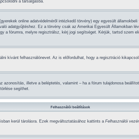
apcsolódni a társalgásba.
gyerekek online adatvédelméről intézkedő törvény) egy egyesült államokbeli 
 való adatgyűjtéshez. Ez a törvény csak az Amerikai Egyesült Államokban 
 a fórumra, melyre regisztrálsz, kérj jogi segítséget. Kérjük, tartsd szem e
álni kívánt felhasználónevet. Az is előfordulhat, hogy a regisztráció kikapcsol
a az azonosítás, illetve a beléptetés, valamint – ha a fórum tulajdonosa beál
törlése segíthet.
Felhasználói beállítások
isban kerül tárolásra. Ezek megváltoztatásához kattints a
Felhasználói vezér