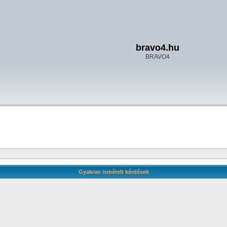
bravo4.hu
BRAVO4
Gyakran ismételt kérdések