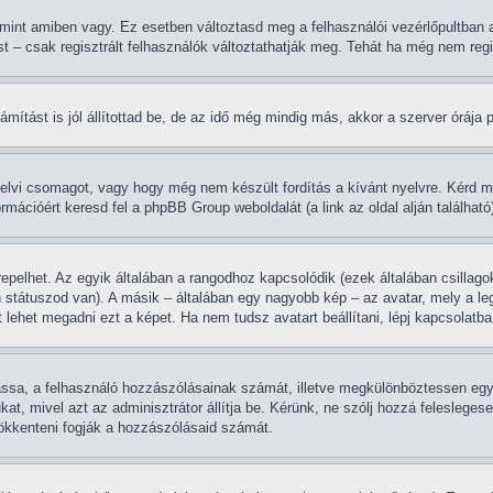
 mint amiben vagy. Ez esetben változtasd meg a felhasználói vezérlőpultban 
st – csak regisztrált felhasználók változtathatják meg. Tehát ha még nem regi
ítást is jól állítottad be, de az idő még mindig más, akkor a szerver órája pon
yelvi csomagot, vagy hogy még nem készült fordítás a kívánt nyelvre. Kérd m
rmációért keresd fel a phpBB Group weboldalát (a link az oldal alján található
epelhet. Az egyik általában a rangodhoz kapcsolódik (ezek általában csilla
 státuszod van). A másik – általában egy nagyobb kép – az avatar, mely a le
lehet megadni ezt a képet. Ha nem tudsz avatart beállítani, lépj kapcsolatba 
tassa, a felhasználó hozzászólásainak számát, illetve megkülönböztessen egy
ukat, mivel azt az adminisztrátor állítja be. Kérünk, ne szólj hozzá felesle
sökkenteni fogják a hozzászólásaid számát.