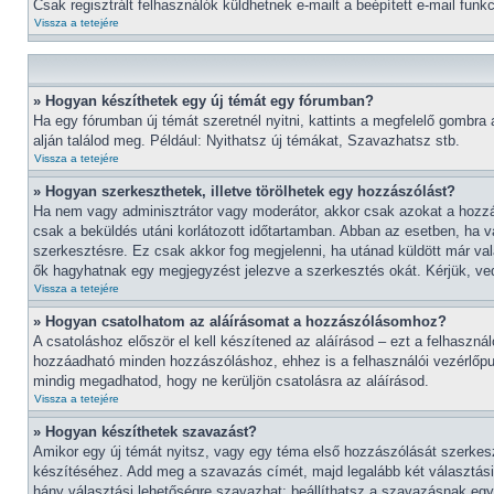
Csak regisztrált felhasználók küldhetnek e-mailt a beépített e-mail fun
Vissza a tetejére
» Hogyan készíthetek egy új témát egy fórumban?
Ha egy fórumban új témát szeretnél nyitni, kattints a megfelelő gombra
alján találod meg. Például: Nyithatsz új témákat, Szavazhatsz stb.
Vissza a tetejére
» Hogyan szerkeszthetek, illetve törölhetek egy hozzászólást?
Ha nem vagy adminisztrátor vagy moderátor, akkor csak azokat a hozzás
csak a beküldés utáni korlátozott időtartamban. Abban az esetben, ha va
szerkesztésre. Ez csak akkor fog megjelenni, ha utánad küldött már va
ők hagyhatnak egy megjegyzést jelezve a szerkesztés okát. Kérjük, ved
Vissza a tetejére
» Hogyan csatolhatom az aláírásomat a hozzászólásomhoz?
A csatoláshoz először el kell készítened az aláírásod – ezt a felhaszn
hozzáadható minden hozzászóláshoz, ehhez is a felhasználói vezérlőpul
mindig megadhatod, hogy ne kerüljön csatolásra az aláírásod.
Vissza a tetejére
» Hogyan készíthetek szavazást?
Amikor egy új témát nyitsz, vagy egy téma első hozzászólását szerkeszt
készítéséhez. Add meg a szavazás címét, majd legalább két választási 
hány választási lehetőségre szavazhat; beállíthatsz a szavazásnak egy