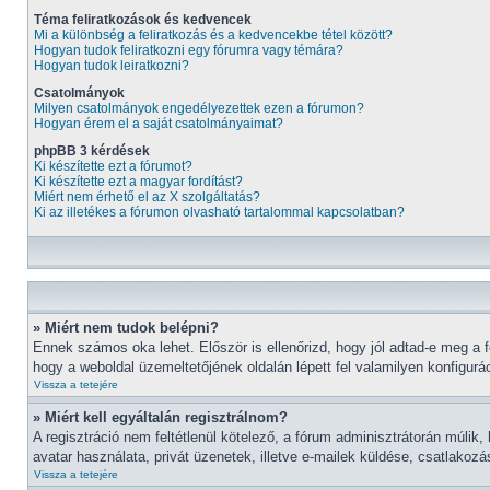
Téma feliratkozások és kedvencek
Mi a különbség a feliratkozás és a kedvencekbe tétel között?
Hogyan tudok feliratkozni egy fórumra vagy témára?
Hogyan tudok leiratkozni?
Csatolmányok
Milyen csatolmányok engedélyezettek ezen a fórumon?
Hogyan érem el a saját csatolmányaimat?
phpBB 3 kérdések
Ki készítette ezt a fórumot?
Ki készítette ezt a magyar fordítást?
Miért nem érhető el az X szolgáltatás?
Ki az illetékes a fórumon olvasható tartalommal kapcsolatban?
» Miért nem tudok belépni?
Ennek számos oka lehet. Először is ellenőrizd, hogy jól adtad-e meg a f
hogy a weboldal üzemeltetőjének oldalán lépett fel valamilyen konfigurác
Vissza a tetejére
» Miért kell egyáltalán regisztrálnom?
A regisztráció nem feltétlenül kötelező, a fórum adminisztrátorán múli
avatar használata, privát üzenetek, illetve e-mailek küldése, csatlakoz
Vissza a tetejére