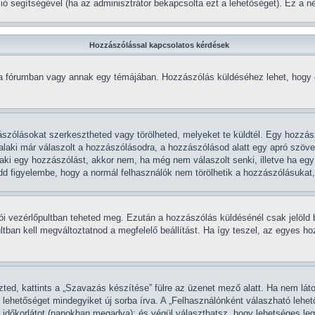
kció segítségével (ha az adminisztrátor bekapcsolta ezt a lehetőséget). Ez a
Hozzászólással kapcsolatos kérdések
 a fórumban vagy annak egy témájában. Hozzászólás küldéséhez lehet, hogy el
zólásokat szerkesztheted vagy törölheted, melyeket te küldtél. Egy hozzász
laki már válaszolt a hozzászólásodra, a hozzászólásod alatt egy apró szöveg 
laki egy hozzászólást, akkor nem, ha még nem válaszolt senki, illetve ha eg
d figyelembe, hogy a normál felhasználók nem törölhetik a hozzászólásukat,
álói vezérlőpultban teheted meg. Ezután a hozzászólás küldésénél csak jelöld
tban kell megváltoztatnod a megfelelő beállítást. Ha így teszel, az egyes h
ed, kattints a „Szavazás készítése” fülre az üzenet mező alatt. Ha nem látod
lehetőséget mindegyiket új sorba írva. A „Felhasználónként válaszható lehe
 időkorlátot (napokban megadva); és végül választhatsz, hogy lehetséges le