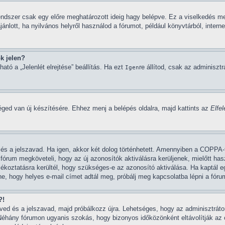
endszer csak egy előre meghatározott ideig hagy belépve. Ez a viselkedés me
ánlott, ha nyilvános helyről használod a fórumot, például könyvtárból, intern
k jelen?
ató a „Jelenlét elrejtése” beállítás. Ha ezt
re állítod, csak az adminisztr
Igen
éged van új készítésére. Ehhez menj a belépés oldalra, majd kattints az
Elfe
d és a jelszavad. Ha igen, akkor két dolog történhetett. Amennyiben a COPP
 fórum megköveteli, hogy az új azonosítók aktiválásra kerüljenek, mielőtt ha
ájékoztatásra kerültél, hogy szükséges-e az azonosító aktiválása. Ha kaptál e
, hogy helyes e-mail címet adtál meg, próbálj meg kapcsolatba lépni a fórum
?!
neved és a jelszavad, majd próbálkozz újra. Lehetséges, hogy az adminisztrátor
Néhány fórumon ugyanis szokás, hogy bizonyos időközönként eltávolítják az 